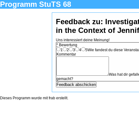
Programm StuTS 68
Feedback zu: Investig
in the Context of Jenni
Uns interessiert deine Meinung!
*
Bewertung
1
2
3
4
5
Wie fandest du diese Veranstal
Kommentar
Was hat dir gefa
gemacht?
Dieses Programm wurde mit
frab
erstellt.