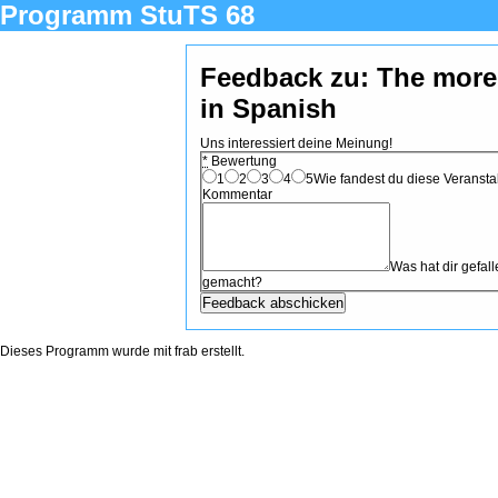
Programm StuTS 68
Feedback zu: The more,
in Spanish
Uns interessiert deine Meinung!
*
Bewertung
1
2
3
4
5
Wie fandest du diese Veranstal
Kommentar
Was hat dir gefa
gemacht?
Dieses Programm wurde mit
frab
erstellt.