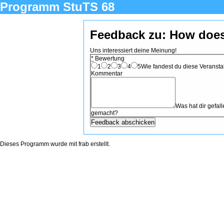
Programm StuTS 68
Feedback zu: How doe
Uns interessiert deine Meinung!
*
Bewertung
1
2
3
4
5
Wie fandest du diese Veranstal
Kommentar
Was hat dir gefa
gemacht?
Dieses Programm wurde mit
frab
erstellt.