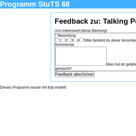
Programm StuTS 68
Feedback zu: Talking P
Uns interessiert deine Meinung!
*
Bewertung
1
2
3
4
5
Wie fandest du diese Veranstal
Kommentar
Was hat dir gefa
gemacht?
Dieses Programm wurde mit
frab
erstellt.