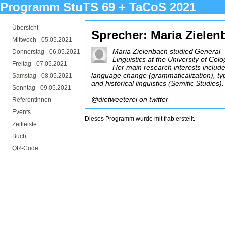
Programm StuTS 69 + TaCoS 2021
Übersicht
Sprecher: Maria Zielen
Mittwoch -
05.05.2021
Maria Zielenbach studied General
Donnerstag -
06.05.2021
Linguistics at the University of Col
Freitag -
07.05.2021
Her main research interests includ
language change (grammaticalization), ty
Samstag -
08.05.2021
and historical linguistics (Semitic Studies).
Sonntag -
09.05.2021
@dietweeterei on twitter
ReferentInnen
Events
Dieses Programm wurde mit
frab
erstellt.
Zeitleiste
Buch
QR-Code