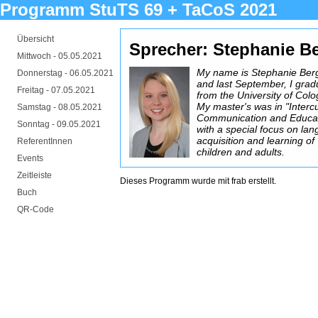
Programm StuTS 69 + TaCoS 2021
Übersicht
Sprecher: Stephanie 
Mittwoch -
05.05.2021
My name is Stephanie Be
Donnerstag -
06.05.2021
and last September, I gra
Freitag -
07.05.2021
from the University of Col
My master's was in "Intercu
Samstag -
08.05.2021
Communication and Educat
Sonntag -
09.05.2021
with a special focus on la
acquisition and learning of
ReferentInnen
children and adults.
Events
Zeitleiste
Dieses Programm wurde mit
frab
erstellt.
Buch
QR-Code