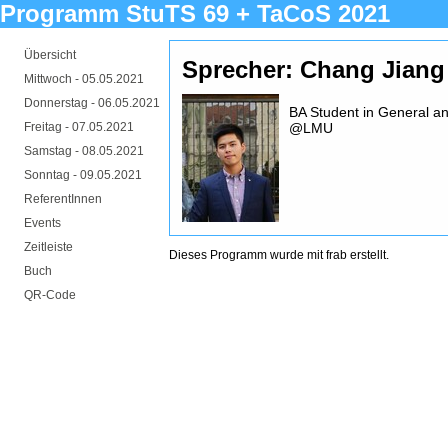
Programm StuTS 69 + TaCoS 2021
Übersicht
Sprecher: Chang Jiang
Mittwoch -
05.05.2021
Donnerstag -
06.05.2021
BA Student in General an
Freitag -
07.05.2021
@LMU
Samstag -
08.05.2021
Sonntag -
09.05.2021
ReferentInnen
Events
Zeitleiste
Dieses Programm wurde mit
frab
erstellt.
Buch
QR-Code