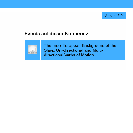
Version 2.0
Events auf dieser Konferenz
The Indo-European Background of the
Slavic Uni-directional and Multi-
directional Verbs of Motion