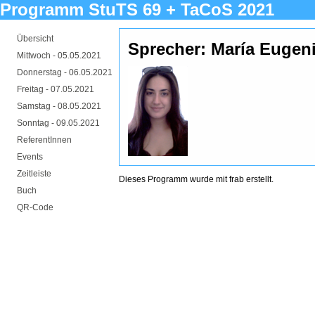
Programm StuTS 69 + TaCoS 2021
Übersicht
Sprecher: María Eugeni
Mittwoch -
05.05.2021
Donnerstag -
06.05.2021
Freitag -
07.05.2021
Samstag -
08.05.2021
Sonntag -
09.05.2021
ReferentInnen
Events
Zeitleiste
Dieses Programm wurde mit
frab
erstellt.
Buch
QR-Code