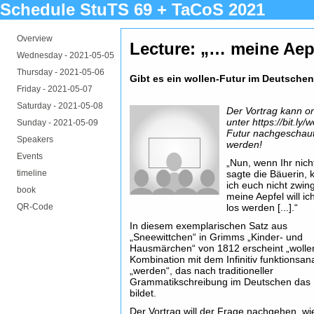
Schedule StuTS 69 + TaCoS 2021
Overview
Lecture: „… meine Aep
Wednesday -
2021-05-05
Thursday -
2021-05-06
Gibt es ein wollen-Futur im Deutsche
Friday -
2021-05-07
Saturday -
2021-05-08
Der Vortrag kann on
unter https://bit.ly/w
Sunday -
2021-05-09
Futur nachgeschau
Speakers
werden!
Events
„Nun, wenn Ihr nicht
timeline
sagte die Bäuerin, 
ich euch nicht zwin
book
meine Aepfel will i
QR-Code
los werden [...].“
In diesem exemplarischen Satz aus
„Sneewittchen“ in Grimms „Kinder- und
Hausmärchen“ von 1812 erscheint „wollen
Kombination mit dem Infinitiv funktionsan
„werden“, das nach traditioneller
Grammatikschreibung im Deutschen das 
bildet.
Der Vortrag will der Frage nachgehen, wi