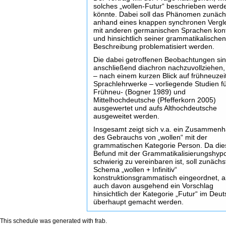
solches „wollen-Futur“ beschrieben werd
könnte. Dabei soll das Phänomen zunäch
anhand eines knappen synchronen Vergl
mit anderen germanischen Sprachen kont
und hinsichtlich seiner grammatikalische
Beschreibung problematisiert werden.
Die dabei getroffenen Beobachtungen si
anschließend diachron nachzuvollziehen
– nach einem kurzen Blick auf frühneuzeit
Sprachlehrwerke – vorliegende Studien f
Frühneu- (Bogner 1989) und
Mittelhochdeutsche (Pfefferkorn 2005)
ausgewertet und aufs Althochdeutsche
ausgeweitet werden.
Insgesamt zeigt sich v.a. ein Zusammen
des Gebrauchs von „wollen“ mit der
grammatischen Kategorie Person. Da die
Befund mit der Grammatikalisierungshyp
schwierig zu vereinbaren ist, soll zunächs
Schema „wollen + Infinitiv“
konstruktionsgrammatisch eingeordnet, 
auch davon ausgehend ein Vorschlag
hinsichtlich der Kategorie „Futur“ im Deu
überhaupt gemacht werden.
This schedule was generated with
frab
.