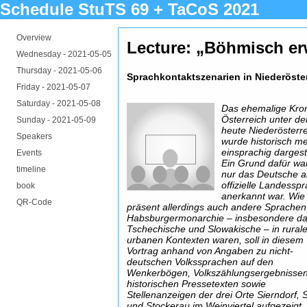
Schedule StuTS 69 + TaCoS 2021
Overview
Lecture: „Böhmisch e
Wednesday -
2021-05-05
Thursday -
2021-05-06
Sprachkontaktszenarien in Niederöst
Friday -
2021-05-07
Saturday -
2021-05-08
Das ehemalige Kro
Österreich unter de
Sunday -
2021-05-09
heute Niederösterre
Speakers
wurde historisch me
einsprachig dargeste
Events
Ein Grund dafür wa
timeline
nur das Deutsche a
offizielle Landessp
book
anerkannt war. Wie
QR-Code
präsent allerdings auch andere Sprachen
Habsburgermonarchie – insbesondere d
Tschechische und Slowakische – in rural
urbanen Kontexten waren, soll in diesem
Vortrag anhand von Angaben zu nicht-
deutschen Volkssprachen auf den
Wenkerbögen, Volkszählungsergebnisse
historischen Pressetexten sowie
Stellenanzeigen der drei Orte Sierndorf, S
und Stockerau im Weinviertel aufgezeigt