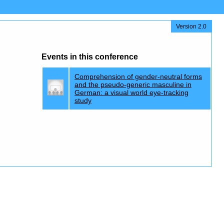
Version 2.0
Events in this conference
Comprehension of gender-neutral forms
and the pseudo-generic masculine in
German: a visual world eye-tracking
study