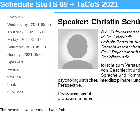
Schedule StuTS 69 + TaCoS 2021
Overview
Speaker: Christin Schüt
Wednesday -
2021-05-05
B.A. Kulturwissensc
Thursday -
2021-05-06
M.Sc. Linguistik
Friday -
2021-05-07
Leibniz-Zentrum fü
Sprachwissenschaft
Saturday -
2021-05-08
Foki: Psycholinguisti
Sunday -
2021-05-09
Soziolinguistik
Speakers
forscht zum Verstä
Events
von Geschlecht und
Sprache und Kommu
timeline
psycholinguistischer, interdisziplinärer un
book
Perspektive.
QR-Code
Pronomen: sie/ ihr
pronouns: she/her
This schedule was generated with
frab
.