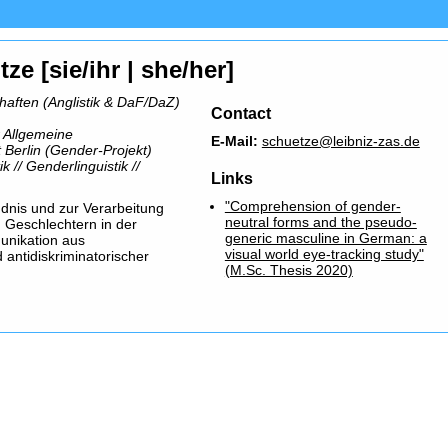
ze [sie/ihr | she/her]
haften (Anglistik & DaF/DaZ)
Contact
r Allgemeine
E-Mail:
schuetze@leibniz-zas.de
 Berlin (Gender-Projekt)
k // Genderlinguistik //
Links
"Comprehension of gender-
ndnis und zur Verarbeitung
neutral forms and the pseudo-
 Geschlechtern in der
generic masculine in German: a
nikation aus
visual world eye-tracking study"
d antidiskriminatorischer
(M.Sc. Thesis 2020)