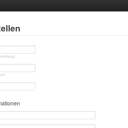
ellen
nmeldung:
mum
mationen