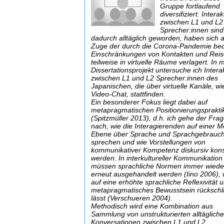
Gruppe fortlaufend
diversifiziert. Intera
zwischen L1 und L2
Sprecher:innen sind
dadurch alltäglich geworden, haben sich 
Zuge der durch die Corona-Pandemie be
Einschränkungen von Kontakten und Rei
teilweise in virtuelle Räume verlagert. In
Dissertationsprojekt untersuche ich Intera
zwischen L1 und L2 Sprecher:innen des
Japanischen, die über virtuelle Kanäle, wi
Video-Chat, stattfinden.
Ein besonderer Fokus liegt dabei auf
metapragmatischen Positionierungsprakti
(Spitzmüller 2013), d.h. ich gehe der Fra
nach, wie die Interagierenden auf einer M
Ebene über Sprache und Sprachgebrauc
sprechen und wie Vorstellungen von
kommunikativer Kompetenz diskursiv kons
werden. In interkultureller Kommunikation
müssen sprachliche Normen immer wiede
erneut ausgehandelt werden (Iino 2006),
auf eine erhöhte sprachliche Reflexivität 
metapragmatisches Bewusstsein rückschl
lässt (Verschueren 2004).
Methodisch wird eine Kombination aus
Sammlung von unstrukturierten alltäglich
Konversationen zwischen L1 und L2