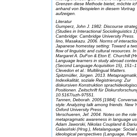
Grenzen diese Methode bietet, möchte ic
anhand von Beispielen in diesem Vortrag
aufzeigen.
Literatur
Gumperz, John J. 1982. Discourse strate
(Studies in Interactional Sociolinguistics 1)
Cambridge: Cambridge University Press.
Iino, Masakazu. 2006. Norms of interactio
Japanese homestay setting: Toward a tw
flow of linguistic and cultural resources. In
Margaret A. DuFon & Eton E. Churchill (Hr
Language learners in study abroad conte
(Second Language Acquisition 15), 151–1
Clevedon et al.: Multilingual Matters.
Spitzmüller, Jürgen. 2013. Metapragmatik
Indexikalität, soziale Registrierung: Zur
diskursiven Konstruktion sprachideologisc
Positionen. Zeitschrift für Diskursforschun
10.5167/uzh-97551.
Tannen, Deborah. 2005 [1984]. Conversat
style: Analyzing talk among friends. New Y
Oxford University Press.
Verschueren, Jef. 2004. Notes on the role
metapragmatic awareness in language us
Adam Jaworski, Nikolas Coupland & Dari
Galasiński (Hrsg.), Metalanguage: Social
ideological perspectives (Language, Pow