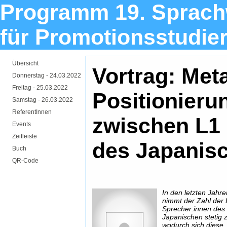
Programm 19. Sprach
für Promotionsstudie
Übersicht
Vortrag: Met
Donnerstag -
24.03.2022
Freitag -
25.03.2022
Positionieru
Samstag -
26.03.2022
ReferentInnen
zwischen L1
Events
Zeitleiste
des Japanis
Buch
QR-Code
In den letzten Jahr
nimmt der Zahl der 
Sprecher:innen des
Japanischen stetig 
wodurch sich diese