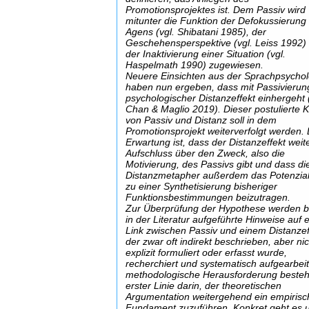
Promotionsprojektes ist. Dem Passiv wird
mitunter die Funktion der Defokussierung
Agens (vgl. Shibatani 1985), der
Geschehensperspektive (vgl. Leiss 1992)
der Inaktivierung einer Situation (vgl.
Haspelmath 1990) zugewiesen.
Neuere Einsichten aus der Sprachpsychol
haben nun ergeben, dass mit Passivierun
psychologischer Distanzeffekt einhergeht 
Chan & Maglio 2019). Dieser postulierte 
von Passiv und Distanz soll in dem
Promotionsprojekt weiterverfolgt werden. 
Erwartung ist, dass der Distanzeffekt weit
Aufschluss über den Zweck, also die
Motivierung, des Passivs gibt und dass di
Distanzmetapher außerdem das Potenzial 
zu einer Synthetisierung bisheriger
Funktionsbestimmungen beizutragen.
Zur Überprüfung der Hypothese werden b
in der Literatur aufgeführte Hinweise auf 
Link zwischen Passiv und einem Distanzef
der zwar oft indirekt beschrieben, aber ni
explizit formuliert oder erfasst wurde,
recherchiert und systematisch aufgearbeit
methodologische Herausforderung besteht
erster Linie darin, der theoretischen
Argumentation weitergehend ein empirisc
Fundament zuzuführen. Konkret geht es 