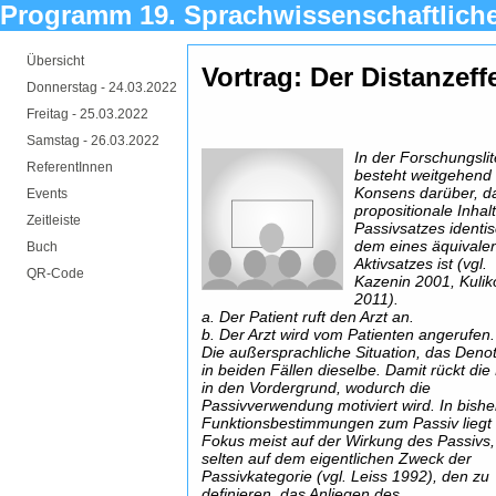
Programm 19. Sprachwissenschaftlich
Übersicht
Vortrag: Der Distanzeff
Donnerstag -
24.03.2022
Freitag -
25.03.2022
Samstag -
26.03.2022
In der Forschungslit
ReferentInnen
besteht weitgehend
Konsens darüber, d
Events
propositionale Inhal
Zeitleiste
Passivsatzes identis
dem eines äquivale
Buch
Aktivsatzes ist (vgl.
QR-Code
Kazenin 2001, Kulik
2011).
a. Der Patient ruft den Arzt an.
b. Der Arzt wird vom Patienten angerufen.
Die außersprachliche Situation, das Denota
in beiden Fällen dieselbe. Damit rückt die
in den Vordergrund, wodurch die
Passivverwendung motiviert wird. In bishe
Funktionsbestimmungen zum Passiv liegt
Fokus meist auf der Wirkung des Passivs,
selten auf dem eigentlichen Zweck der
Passivkategorie (vgl. Leiss 1992), den zu
definieren, das Anliegen des