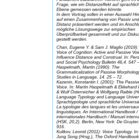
Frage, wie ein Distanzeffekt auf sprachlic
Ebene gemessen werden könnte.
In dem Vortrag sollen in einer Auswahl Hi
auf einen Zusammenhang von Passiv un
Distanz präsentiert werden und im Anschl
mögliche Lösungswege zur empirischen
Überprüfbarkeit gesammelt und zur Disku
gestellt werden.
Chan, Eugene Y. & Sam J. Maglio (2019)
Voice of Cognition: Active and Passive Voi
Influence Distance and Construal. In: Pers
and Social Psychology Bulletin 46,4. 547 
Haspelmath, Martin (1990): The
Grammaticalization of Passive Morphology
Studies in Language, 14. 25 – 72.
Kazenin, Konstantin I. (2001): The Passiv
Voice. In: Martin Haspelmath & Ekkehard
& Wulf Österreicher & Wolfgang Raible (Hr
Language Typology and Language Univers
Sprachtypologie und sprachliche Universal
La typologie des langues et les universau
linguistiques. An International Handbook /
internationales Handbuch / Manuel interna
(HSK, 20,2). Berlin, New York: De Gruyter
916.
Kulikov, Leonid (2011): Voice Typology. In
Jung Song (Hrsg.), The Oxford Handbook