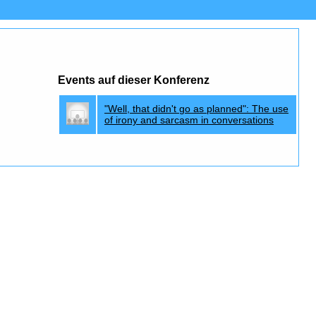
Events auf dieser Konferenz
"Well, that didn't go as planned": The use
of irony and sarcasm in conversations