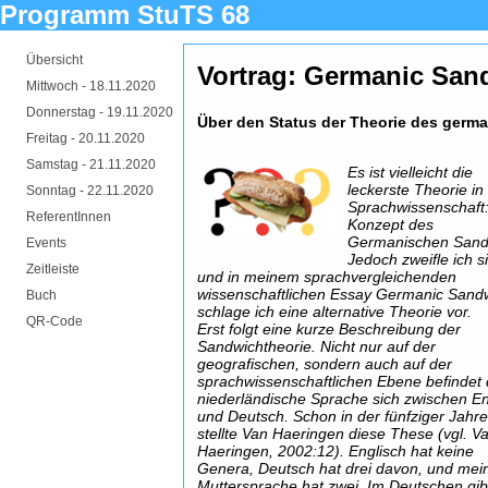
Programm StuTS 68
Übersicht
Vortrag: Germanic Sa
Mittwoch -
18.11.2020
Donnerstag -
19.11.2020
Über den Status der Theorie des ger
Freitag -
20.11.2020
Samstag -
21.11.2020
Es ist vielleicht die
leckerste Theorie in
Sonntag -
22.11.2020
Sprachwissenschaft
ReferentInnen
Konzept des
Germanischen Sand
Events
Jedoch zweifle ich s
Zeitleiste
und in meinem sprachvergleichenden
wissenschaftlichen Essay Germanic Sand
Buch
schlage ich eine alternative Theorie vor.
QR-Code
Erst folgt eine kurze Beschreibung der
Sandwichtheorie. Nicht nur auf der
geografischen, sondern auch auf der
sprachwissenschaftlichen Ebene befindet 
niederländische Sprache sich zwischen En
und Deutsch. Schon in der fünfziger Jahr
stellte Van Haeringen diese These (vgl. V
Haeringen, 2002:12). Englisch hat keine
Genera, Deutsch hat drei davon, und mei
Muttersprache hat zwei. Im Deutschen gib