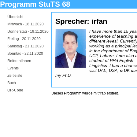
Programm StuTS 68
Übersicht
Sprecher: irfan
Mittwoch -
18.11.2020
I have more than 15 yea
Donnerstag -
19.11.2020
experience of teaching a
Freitag -
20.11.2020
different levesl. Currentl
working as a principal le
Samstag -
21.11.2020
in the department of Eng
Sonntag -
22.11.2020
UCP, Lahore. I am also 
student of PHd English
ReferentInnen
Lingistics. I had a chanc
Events
visit UAE, USA, & UK du
my PhD.
Zeitleiste
Buch
QR-Code
Dieses Programm wurde mit
frab
erstellt.