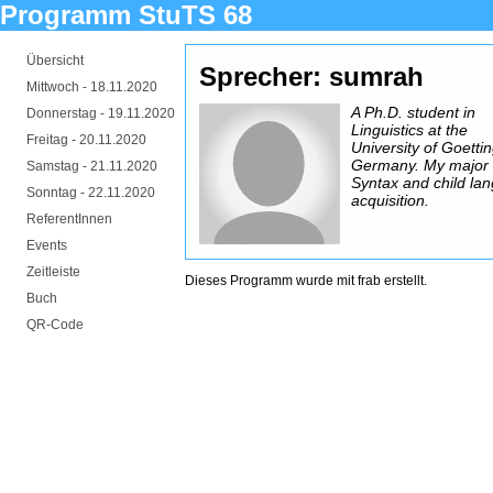
Programm StuTS 68
Übersicht
Sprecher: sumrah
Mittwoch -
18.11.2020
A Ph.D. student in
Donnerstag -
19.11.2020
Linguistics at the
Freitag -
20.11.2020
University of Goetti
Germany. My major f
Samstag -
21.11.2020
Syntax and child la
Sonntag -
22.11.2020
acquisition.
ReferentInnen
Events
Zeitleiste
Dieses Programm wurde mit
frab
erstellt.
Buch
QR-Code