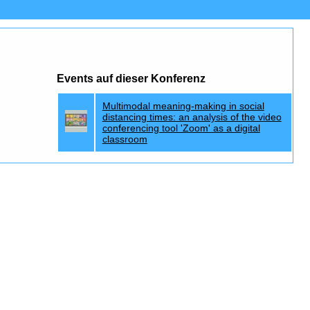
Events auf dieser Konferenz
Multimodal meaning-making in social
distancing times: an analysis of the video
conferencing tool 'Zoom' as a digital
classroom