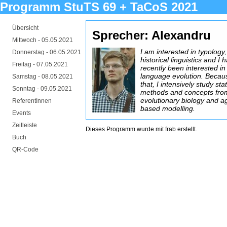
Programm StuTS 69 + TaCoS 2021
Übersicht
Sprecher: Alexandru
Mittwoch -
05.05.2021
I am interested in typology,
Donnerstag -
06.05.2021
historical linguistics and I 
Freitag -
07.05.2021
recently been interested in
language evolution. Becau
Samstag -
08.05.2021
that, I intensively study stat
Sonntag -
09.05.2021
methods and concepts fro
evolutionary biology and a
ReferentInnen
based modelling.
Events
Zeitleiste
Dieses Programm wurde mit
frab
erstellt.
Buch
QR-Code