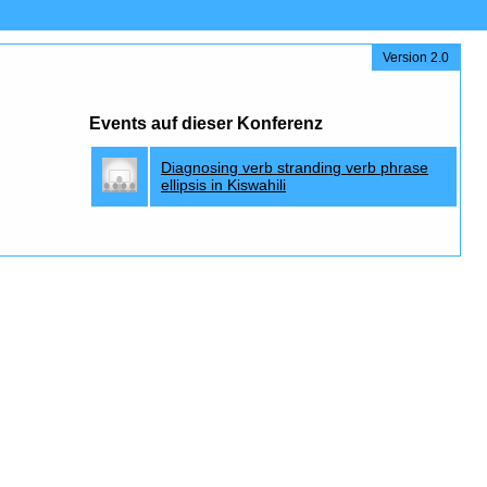
Version 2.0
Events auf dieser Konferenz
Diagnosing verb stranding verb phrase
ellipsis in Kiswahili