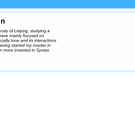
nn
rsity of Leipzig, studying a
I have mainly focused on
ally tone and its interactions
aving started my master in
ten more invested in Syntax.