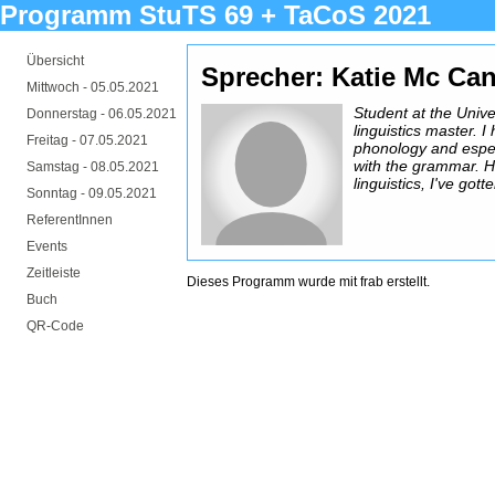
Programm StuTS 69 + TaCoS 2021
Übersicht
Sprecher: Katie Mc Ca
Mittwoch -
05.05.2021
Student at the Unive
Donnerstag -
06.05.2021
linguistics master. 
Freitag -
07.05.2021
phonology and especi
with the grammar. H
Samstag -
08.05.2021
linguistics, I've got
Sonntag -
09.05.2021
ReferentInnen
Events
Zeitleiste
Dieses Programm wurde mit
frab
erstellt.
Buch
QR-Code