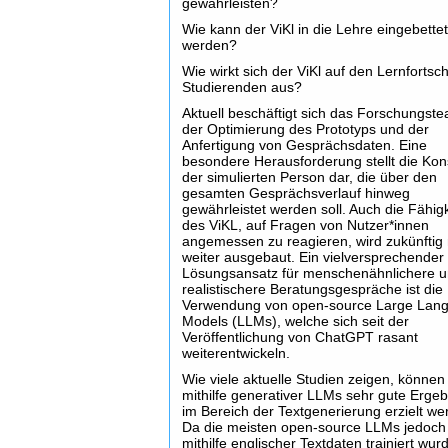
gewährleisten?
Wie kann der ViKl in die Lehre eingebette
werden?
Wie wirkt sich der ViKl auf den Lernfortsch
Studierenden aus?
Aktuell beschäftigt sich das Forschungst
der Optimierung des Prototyps und der
Anfertigung von Gesprächsdaten. Eine
besondere Herausforderung stellt die Kon
der simulierten Person dar, die über den
gesamten Gesprächsverlauf hinweg
gewährleistet werden soll. Auch die Fähigk
des ViKL, auf Fragen von Nutzer*innen
angemessen zu reagieren, wird zukünftig
weiter ausgebaut. Ein vielversprechender
Lösungsansatz für menschenähnlichere 
realistischere Beratungsgespräche ist die
Verwendung von open-source Large Lan
Models (LLMs), welche sich seit der
Veröffentlichung von ChatGPT rasant
weiterentwickeln.
Wie viele aktuelle Studien zeigen, können
mithilfe generativer LLMs sehr gute Erge
im Bereich der Textgenerierung erzielt we
Da die meisten open-source LLMs jedoch
mithilfe englischer Textdaten trainiert wur