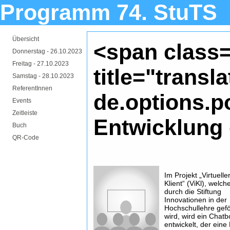
Programm 74. StuTS
Übersicht
<span class=
Donnerstag -
26.10.2023
Freitag -
27.10.2023
title="transl
Samstag -
28.10.2023
ReferentInnen
de.options.p
Events
Zeitleiste
Entwicklung 
Buch
QR-Code
Im Projekt „Virtuelle
Klient“ (ViKl), welch
durch die Stiftung
Innovationen in der
Hochschullehre gefö
wird, wird ein Chatb
entwickelt, der eine