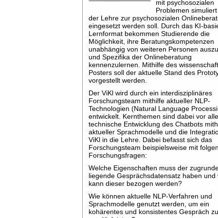
mit psychosozialen
Problemen simuliert
der Lehre zur psychosozialen Onlinebera
eingesetzt werden soll. Durch das KI-basi
Lernformat bekommen Studierende die
Möglichkeit, ihre Beratungskompetenzen
unabhängig von weiteren Personen ausz
und Spezifika der Onlineberatung
kennenzulernen. Mithilfe des wissenschaft
Posters soll der aktuelle Stand des Protot
vorgestellt werden.
Der ViKl wird durch ein interdisziplinäres
Forschungsteam mithilfe aktueller NLP-
Technologien (Natural Language Processi
entwickelt. Kernthemen sind dabei vor all
technische Entwicklung des Chatbots mithi
aktueller Sprachmodelle und die Integrati
ViKl in die Lehre. Dabei befasst sich das
Forschungsteam beispielsweise mit folge
Forschungsfragen:
Welche Eigenschaften muss der zugrund
liegende Gesprächsdatensatz haben und
kann dieser bezogen werden?
Wie können aktuelle NLP-Verfahren und
Sprachmodelle genutzt werden, um ein
kohärentes und konsistentes Gespräch z