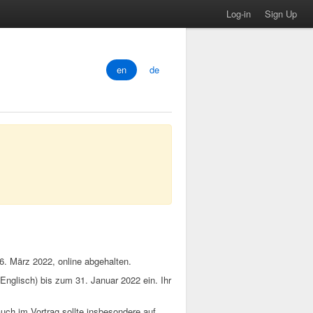
Log-in
Sign Up
en
de
6. März 2022, online abgehalten.
 Englisch) bis zum 31. Januar 2022 ein. Ihr
uch im Vortrag sollte insbesondere auf