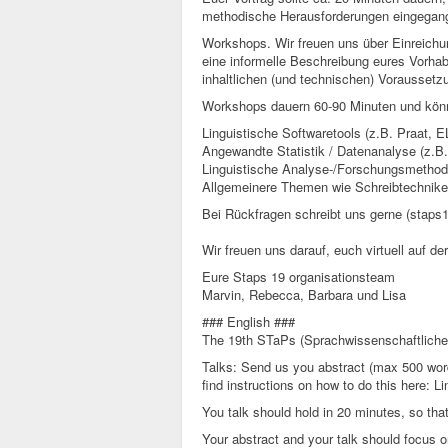
methodische Herausforderungen eingegan
Workshops. Wir freuen uns über Einreichun
eine informelle Beschreibung eures Vorha
inhaltlichen (und technischen) Vorausset
Workshops dauern 60-90 Minuten und könn
Linguistische Softwaretools (z.B. Praat, 
Angewandte Statistik / Datenanalyse (z.B.
Linguistische Analyse-/Forschungsmetho
Allgemeinere Themen wie Schreibtechnike
Bei Rückfragen schreibt uns gerne (staps
Wir freuen uns darauf, euch virtuell auf d
Eure Staps 19 organisationsteam
Marvin, Rebecca, Barbara und Lisa
### English ###
The 19th STaPs (Sprachwissenschaftliche 
Talks: Send us you abstract (max 500 word
find instructions on how to do this here: Li
You talk should hold in 20 minutes, so tha
Your abstract and your talk should focus 