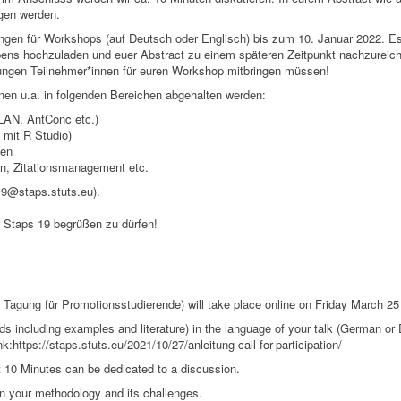
gen werden.
gen für Workshops (auf Deutsch oder Englisch) bis zum 10. Januar 2022. Es i
bens hochzuladen und euer Abstract zu einem späteren Zeitpunkt nachzureiche
zungen Teilnehmer*innen für euren Workshop mitbringen müssen!
en u.a. in folgenden Bereichen abgehalten werden:
ELAN, AntConc etc.)
 mit R Studio)
den
n, Zitationsmanagement etc.
19@staps.stuts.eu).
er Staps 19 begrüßen zu dürfen!
Tagung für Promotionsstudierende) will take place online on Friday March 2
s including examples and literature) in the language of your talk (German or
nk:https://staps.stuts.eu/2021/10/27/anleitung-call-for-participation/
t 10 Minutes can be dedicated to a discussion.
on your methodology and its challenges.