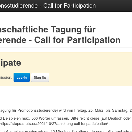
sstudierende - Call for Participation
schaftliche Tagung für
ende - Call for Participation
cipate
mission.
Log-in
Sign Up
gung für Promotionsstudierende) wird von Freitag, 25. März, bis Samstag, 2
und Beispielen max. 500 Wörter umfassen. Bitte reicht diese (auf Deutsch oder
tps://staps.stuts.eu/2021/10/27/anleitung-call-for-participation/ .
, im Anschluss werden wir ca. 10 Minuten diskutieren. In eurem Abstract wie a