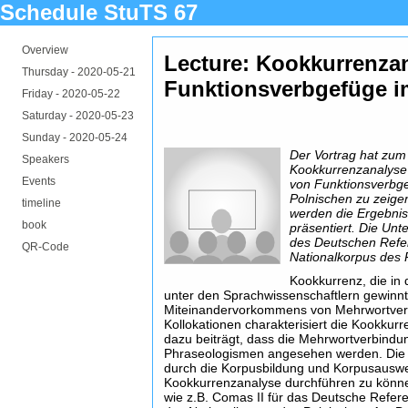
Schedule StuTS 67
Overview
Lecture: Kookkurrenza
Thursday -
2020-05-21
Funktionsverbgefüge i
Friday -
2020-05-22
Saturday -
2020-05-23
Sunday -
2020-05-24
Der Vortrag hat zum 
Speakers
Kookkurrenzanalyse
Events
von Funktionsverbg
Polnischen zu zeige
timeline
werden die Ergebni
book
präsentiert. Die Unt
des Deutschen Refe
QR-Code
Nationalkorpus des P
Kookkurrenz, die in d
unter den Sprachwissenschaftlern gewinnt,
Miteinandervorkommens von Mehrwortver
Kollokationen charakterisiert die Kookkurr
dazu beiträgt, dass die Mehrwortverbindu
Phraseologismen angesehen werden. Die 
durch die Korpusbildung und Korpusausw
Kookkurrenzanalyse durchführen zu könne
wie z.B. Comas II für das Deutsche Refer