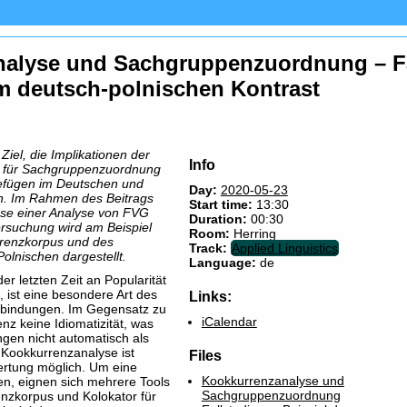
nalyse und Sachgruppenzuordnung – Fal
m deutsch-polnischen Kontrast
Ziel, die Implikationen der
Info
 für Sachgruppenzuordnung
efügen im Deutschen und
Day:
2020-05-23
n. Im Rahmen des Beitrags
Start time:
13:30
sse einer Analyse von FVG
Duration:
00:30
ersuchung wird am Beispiel
Room:
Herring
renzkorpus und des
Track:
Applied Linguistics
olnischen dargestellt.
Language:
de
er letzten Zeit an Popularität
 ist eine besondere Art des
Links:
bindungen. Im Gegensatz zu
iCalendar
enz keine Idiomatizität, was
ngen nicht automatisch als
Kookkurrenzanalyse ist
Files
ertung möglich. Um eine
Kookkurrenzanalyse und
n, eignen sich mehrere Tools
Sachgruppenzuordnung
enzkorpus und Kolokator für