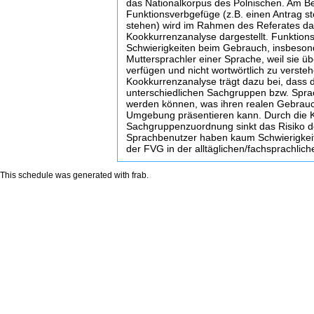
das Nationalkorpus des Polnischen. Am Be
Funktionsverbgefüge (z.B. einen Antrag st
stehen) wird im Rahmen des Referates d
Kookkurrenzanalyse dargestellt. Funktio
Schwierigkeiten beim Gebrauch, insbesond
Muttersprachler einer Sprache, weil sie 
verfügen und nicht wortwörtlich zu versteh
Kookkurrenzanalyse trägt dazu bei, dass 
unterschiedlichen Sachgruppen bzw. Sp
werden können, was ihren realen Gebrau
Umgebung präsentieren kann. Durch die 
Sachgruppenzuordnung sinkt das Risiko 
Sprachbenutzer haben kaum Schwierigkeit
der FVG in der alltäglichen/fachsprachli
This schedule was generated with
frab
.