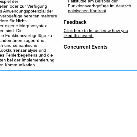
Fallstudie am Beispiel der
ispiel der
Funktionsverbgefüge im deutsch
ellen oder zur Verfügung
polnischen Kontrast
as Anwendungspotenzial der
nsverbgefüge bereiten mehrere
ere für Nicht-
Feedback
über eigene Morphosyntax
en sind. Die
Click here to let us know how you
die Funktionsverbgefüge zu
liked this event.
rachdomänen zugeordnet
ch und semantische
Concurrent Events
Kookkurrenzanalyse und
des Fehlerbegehens und die
en bei der Implementierung
chen Kommunikation.