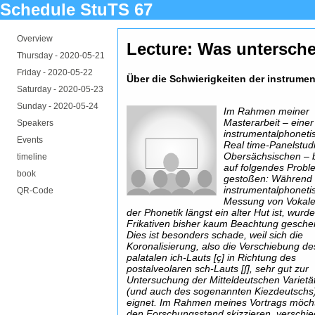
Schedule StuTS 67
Overview
Lecture: Was unterschei
Thursday -
2020-05-21
Friday -
2020-05-22
Über die Schwierigkeiten der instrume
Saturday -
2020-05-23
Sunday -
2020-05-24
Im Rahmen meiner
Masterarbeit – einer
Speakers
instrumentalphoneti
Events
Real time-Panelstud
Obersächsischen – b
timeline
auf folgendes Probl
book
gestoßen: Während 
instrumentalphoneti
QR-Code
Messung von Vokale
der Phonetik längst ein alter Hut ist, wurd
Frikativen bisher kaum Beachtung gesche
Dies ist besonders schade, weil sich die
Koronalisierung, also die Verschiebung de
palatalen ich-Lauts [ç] in Richtung des
postalveolaren sch-Lauts [ʃ], sehr gut zur
Untersuchung der Mitteldeutschen Varietä
(und auch des sogenannten Kiezdeutschs
eignet. Im Rahmen meines Vortrags möcht
den Forschungsstand skizzieren, verschi