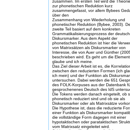
zusammen. Im ersten Teil wird die Theori
zur phonetischen Reduktion kurz
zusammengefasst, vor allem Bybees Ged
über den
Zusammenhang von Wiederholung und
phonetischer Reduktion (Bybee, 2003). D
zweite Teil basiert auf dem konkreten
Grammatikalisierungsprozess der deutsc
Diskursmarker. Aus dem Aspekt der
phonetischen Reduktion ist hier die Verw
von Matrixsätzen als Diskursmarker von
Interesse, die von Auer und Günther (200
beschrieben wird. Es geht um die Element
glaube und ich meine.
Das Ziel dieser Arbeit ist es, die Korrelatio
zwischen den reduzierten Formen (ich gla
ich mein) und der Funktion als Diskursma
untersuchen. Dabei werden die 651 Gesp
des FOLK-Korpuses aus der Datenbank f
gesprochenenes Deutsch des IdS untersu
Die Tokens werden danach eingeteilt, ob s
phonetisch reduziert sind und ob sie als
Diskursmarker oder als Matrixsätze vork
Die Hypothese ist, dass die reduzierte Fo
einer Funktion als Diskursmarker kompatibe
die vollständige Form dagegen mit einer
hypotaktischen oder parataktischen Struktu
vom Matrixsatz eingeleitet wird.