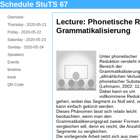
Schedule StuTS 67
Overview
Lecture: Phonetische R
Thursday -
2020-05-21
Grammatikalisierung
Friday -
2020-05-22
Saturday -
2020-05-23
Sunday -
2020-05-24
Speakers
Unter phonetischer
Reduktion versteht 
Events
Bereich der
timeline
Grammatikalisierung
„allmählichen Verlus
book
phonetischer Substa
QR-Code
(Lehmann, 2002: 11
Dabei kann es um
vollkommene Reduk
gehen, wobei das Segment zu Null wird, o
kann einfach gekürzt werden.
Dieses Phänomen lässt sich relativ leicht
beobachten, wenn man den
Grammatikalikierungsgrad zweier Formen
vergleichen will, denn es reicht, die Anzah
Segmente zu vergleichen.
Die vorliegende Arbeit setzt sich aus zwei 