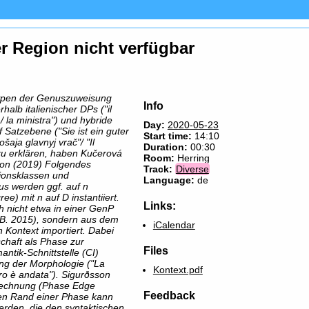
er Region nicht verfügbar
ypen der Genuszuweisung
Info
halb italienischer DPs ("il
 / la ministra") und hybride
Day:
2020-05-23
Satzebene ("Sie ist ein guter
Start time:
14:10
ošaja glavnyj vrač"/ "Il
Duration:
00:30
 zu erklären, haben Kučerová
Room:
Herring
son (2019) Folgendes
Track:
Diverse
ionsklassen und
Language:
de
s werden ggf. auf n
ree) mit n auf D instantiiert.
Links:
 nicht etwa in einer GenP
z.B. 2015), sondern aus dem
iCalendar
Kontext importiert. Dabei
schaft als Phase zur
Files
antik-Schnittstelle (CI)
ng der Morphologie ("La
Kontext.pdf
tro è andata"). Sigurðsson
erechnung (Phase Edge
Feedback
en Rand einer Phase kann
rden, die den syntaktischen