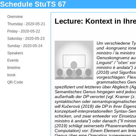
Schedule StuTS 67
Overview
Lecture: Kontext in Ihr
Thursday -
2020-05-21
Friday -
2020-05-22
Saturday -
2020-05-23
Um verschiedene T
Sunday -
2020-05-24
und -kongruenz inner
ministro / la ministro
Speakers
Genuskongruenz auf 
Events
Linguist" / "očen' xor
ministro è andata")
timeline
(2018) und Sigurðs
book
vorgeschlagen: Flex
grammatisches Genu
QR-Code
spezifiziert und letzteres über Abgleich (Ag
Semantisches Genus hingegen wird jedoch
außerhalb der DP verortet (vgl. Kramer (
syntaktischen oder semantopragmatischen 
will Kučerová (2018) die DP in ihrer Eigen
konzeptuell-interpretationellen Syntax-Sem
schicken, und zwar entweder vor Einsetzu
ministro è andata") oder danach ("Il minis
(2019) schlägt seinerseits Phasenrandb
Computation) vor: Einem Element am link
Genus über eine Operation zugewiesen we