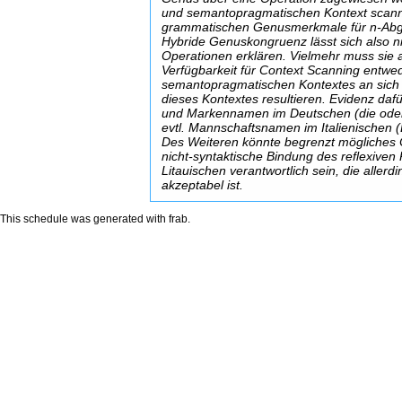
und semantopragmatischen Kontext scannt
grammatischen Genusmerkmale für n-Abglei
Hybride Genuskongruenz lässt sich also n
Operationen erklären. Vielmehr muss sie
Verfügbarkeit für Context Scanning entwe
semantopragmatischen Kontextes an sich
dieses Kontextes resultieren. Evidenz da
und Markennamen im Deutschen (die oder 
evtl. Mannschaftsnamen im Italienischen (L
Des Weiteren könnte begrenzt mögliches 
nicht-syntaktische Bindung des reflexive
Litauischen verantwortlich sein, die allerd
akzeptabel ist.
This schedule was generated with
frab
.