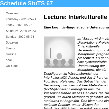
Schedule StuTS 67
Overview
Lecture: Interkulturel
Thursday -
2020-05-21
Friday -
2020-05-22
Eine kognitiv-linguistische Untersuchun
Saturday -
2020-05-23
Sunday -
2020-05-24
Im Vortrag wird mei
Dissertations-Projek
Speakers
"Interkulturelle
Events
Verständigung und i
Metaphern" prägnan
timeline
präsentiert. Es geht
book
eine systematische
Untersuchung der
QR-Code
Metaphern, die als
Denkfiguren im Wissensbereich der
Interkulturalität dienen, und das Erkennen 
kognitiven Relevanz. Das Betrachten der
Beziehung zwischen solchen Metaphern in
(Nicht-)Kohärenz ermöglicht uns, die
Wissensbestände dieses Gebietes, die z
großen Teil durch Metaphern gestaltet we
strukturell zu begreifen. Das bietet uns ei
optimale Chance, unser Wissen der
Interkulturalität kritisch zu reflektieren und