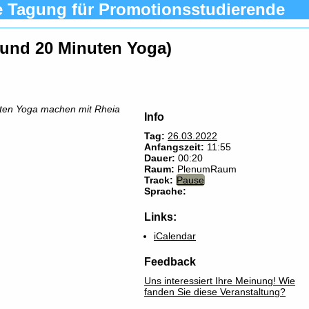
e Tagung für Promotionsstudierende
(und 20 Minuten Yoga)
en Yoga machen mit Rheia
Info
Tag:
26.03.2022
Anfangszeit:
11:55
Dauer:
00:20
Raum:
PlenumRaum
Track:
Pause
Sprache:
Links:
iCalendar
Feedback
Uns interessiert Ihre Meinung! Wie
fanden Sie diese Veranstaltung?