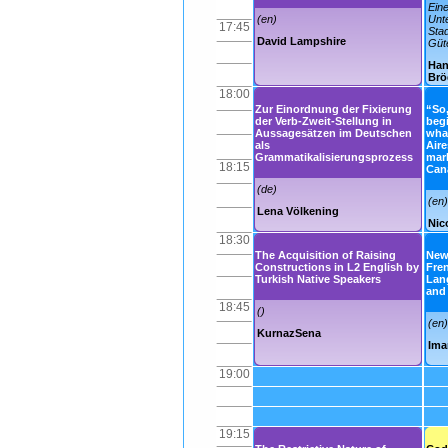
Eine
(en)
Unt
17:45
Stad
David Lampshire
Güt
Han
Brö
18:00
Zur Einordnung der Fixierung
“So,
der Verb-Zweit-Stellung in
begi
Aussagesätzen im Deutschen
wha
als
Aire
Grammatikalisierungsprozess
mark
18:15
Can
(de)
(en)
Lena Völkening
Nic
18:30
The Acquisition of Raising
New
Constructions in L2 English by
Fren
Turkish Native Speakers
Lang
and 
18:45
()
(en)
KurnazSena
Ima
19:00
19:15