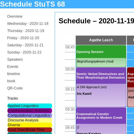
Schedule StuTS 68
Overview
Schedule – 2020-11-1
Wednesday -
2020-11-18
Thursday -
2020-11-19
Friday -
2020-11-20
Agathe Lasch
Saturday -
2020-11-21
08:45
Opening Session
Sunday -
2020-11-22
Speakers
Begrüßungsplenum (mul)
Events
09:00
timeline
Semitc Verbal Diminutives and
Aspe
Their Morphological Derivation
spea
book
Rus
A DM Approach (en)
QR-Code
09:15
(en)
Iris Kamil
Ale
Tracks
Applied Linguistics
09:30
Communication Sciences
Grammatical Gender
Computational Linguistics
Assignment in Modern Greek
Discourse Analysis
Diverse
()
09:45
Food Time/Break Time
Sercan Karakas