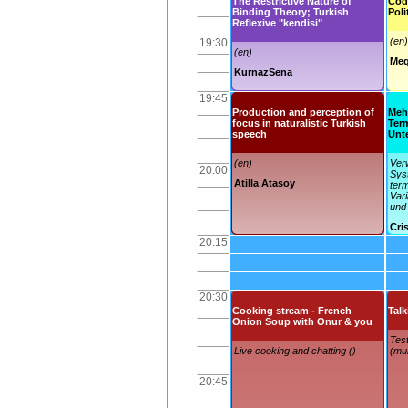
The Restrictive Nature of
Cod
Binding Theory; Turkish
Poli
Reflexive "kendisi"
(en)
19:30
(en)
Meg
KurnazSena
19:45
Production and perception of
Meh
focus in naturalistic Turkish
Term
speech
Unt
(en)
Ver
20:00
Sys
Atilla Atasoy
term
Vari
und 
Cri
20:15
20:30
Cooking stream - French
Talk
Onion Soup with Onur & you
Test
Live cooking and chatting ()
(mul
20:45