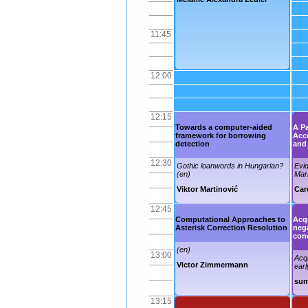
11:45
12:00
12:15
Towards a computer-aided
A Pa
framework for borrowing
Acc
detection
and
12:30
Gothic loanwords in Hungarian?
Evi
(en)
Mar
Viktor Martinović
Car
12:45
Computational Approaches to
Acqu
Asterisk Correction Resolution
neg
con
(en)
13:00
Acqu
Victor Zimmermann
earl
sum
13:15