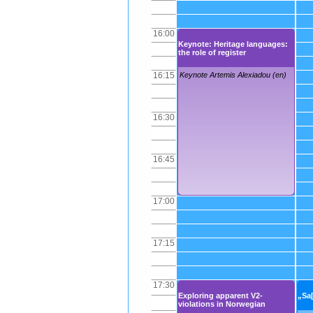
16:00
Keynote: Heritage languages:
the role of register
16:15
Keynote Artemis Alexiadou (en)
16:30
16:45
17:00
17:15
17:30
Exploring apparent V2-
„Sa[
violations in Norwegian