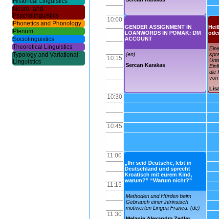
Historical Linguistics
Neuro- and
Psycholinguistics
10:00
Phonetics and Phonology
GENDER ASSIGNMENT IN
Hei
Plenum
LOANWORDS IN POMAK: DM
ode
Sociolinguistics
ACCOUNT
Theoretical Linguistics
Ein
Typology and Variational
(en)
spr
10:15
Unt
Linguistics
Sercan Karakas
Ein
die 
von
Lis
10:30
10:45
11:00
„Ihr seid Deutsche, lebt in
Deutschland und sprecht
Kroatisch mit eurem Kind,
warum?” “Warum nicht?”
11:15
Methoden und Hürden beim
Gebrauch einer intrinsisch
motivierten Lingua Franca. (de)
11:30
Melanie Alexandra Zedler