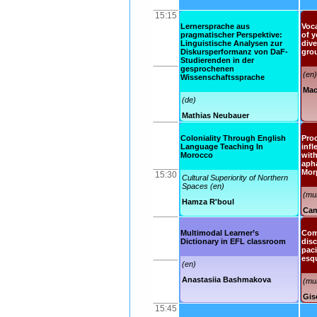
15:15
Lernersprache aus
Voc
pragmatischer Perspektive:
of y
Linguistische Analysen zur
div
Diskursperformanz von DaF-
gro
Studierenden in der
gesprochenen
(en)
Wissenschaftssprache
Mac
(de)
Mathias Neubauer
Coloniality Through English
Proc
Language Teaching In
infl
Morocco
wit
apha
Mor
15:30
Cultural Superiority of Northern
Spaces (en)
(mul
Hamza R'boul
Cam
Multimodal Learner’s
Com
Dictionary in EFL classroom
disc
pac
esqu
(en)
Anastasiia Bashmakova
(mul
Gis
15:45