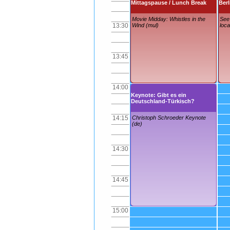
Mittagspause / Lunch Break
Berl
Movie Midday: Whistles in the
See 
13:30
Wind (mul)
loca
13:45
14:00
Keynote: Gibt es ein
Deutschland‐Türkisch?
14:15
Christoph Schroeder Keynote
(de)
14:30
14:45
15:00